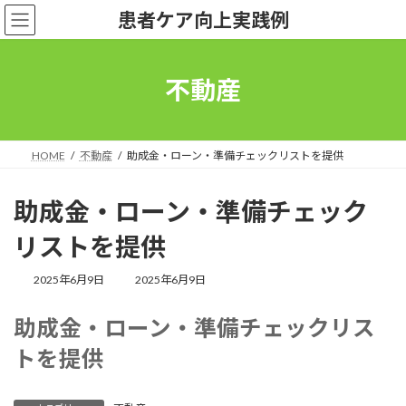
コ
ナ
患者ケア向上実践例
ン
ビ
テ
ゲ
ン
ー
ツ
シ
不動産
へ
ョ
ス
ン
キ
に
ッ
移
HOME
不動産
助成金・ローン・準備チェックリストを提供
プ
動
助成金・ローン・準備チェック
リストを提供
最
2025年6月9日
2025年6月9日
終
更
助成金・ローン・準備チェックリス
新
日
トを提供
時
: