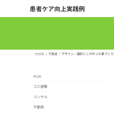
コ
ナ
患者ケア向上実践例
ン
ビ
テ
ゲ
ン
ー
ツ
シ
へ
ョ
ス
ン
キ
に
ッ
移
HOME
不動産
デザイン・設計にこだわった家づくり
プ
動
AGA
ゴミ屋敷
コンサル
不動産