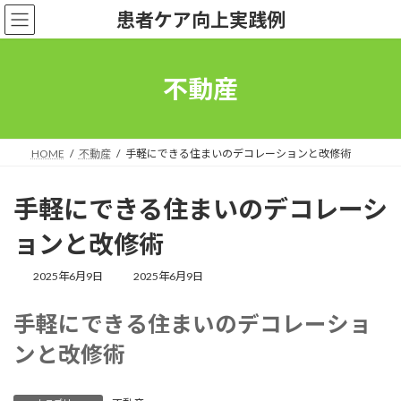
コ
ナ
患者ケア向上実践例
ン
ビ
テ
ゲ
ン
ー
ツ
シ
不動産
へ
ョ
ス
ン
キ
に
ッ
移
HOME
不動産
手軽にできる住まいのデコレーションと改修術
プ
動
手軽にできる住まいのデコレーシ
ョンと改修術
最
2025年6月9日
2025年6月9日
終
更
手軽にできる住まいのデコレーショ
新
日
ンと改修術
時
: