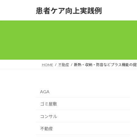
コ
ナ
患者ケア向上実践例
ン
ビ
テ
ゲ
ン
ー
ツ
シ
へ
ョ
ス
ン
キ
に
ッ
移
HOME
不動産
断熱・収納・防音などプラス機能の提
プ
動
AGA
ゴミ屋敷
コンサル
不動産