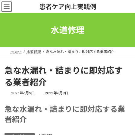
コ
ナ
患者ケア向上実践例
ン
ビ
テ
ゲ
ン
ー
ツ
シ
水道修理
へ
ョ
ス
ン
キ
に
ッ
移
HOME
水道修理
急な水漏れ・詰まりに即対応する業者紹介
プ
動
急な水漏れ・詰まりに即対応す
る業者紹介
最
2025年6月9日
2025年6月9日
終
更
急な水漏れ・詰まりに即対応する業
新
日
者紹介
時
: